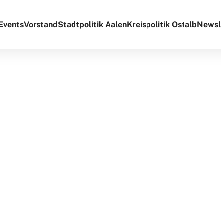
Events
Vorstand
Stadtpolitik Aalen
Kreispolitik Ostalb
Newsl