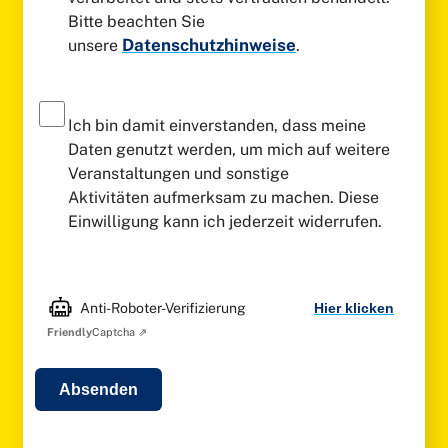
Bitte beachten Sie
Datenschutzhinweise
unsere
.
Ich bin damit einverstanden, dass meine
Daten genutzt werden, um mich auf weitere
Veranstaltungen und sonstige
Aktivitäten aufmerksam zu machen. Diese
Einwilligung kann ich jederzeit widerrufen.
Bitte
Anti-Roboter-Verifizierung
Hier klicken
willigen
Friendly
Captcha ⇗
Sie
in
die
Verwertung